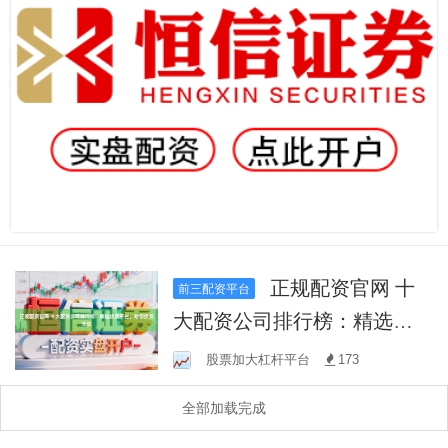
正规配资官网 十
前三配资平台
大配资公司排行榜：精选优
质平台，助您投资无忧
股票加大杠杆平台
173
全部加载完成