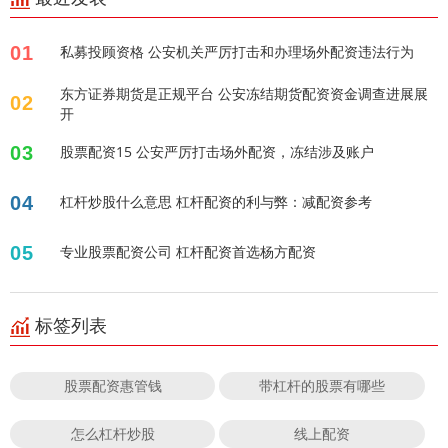
01
私募投顾资格 公安机关严厉打击和办理场外配资违法行为
东方证券期货是正规平台 公安冻结期货配资资金调查进展展
02
开
03
股票配资15 公安严厉打击场外配资，冻结涉及账户
04
杠杆炒股什么意思 杠杆配资的利与弊：减配资参考
05
专业股票配资公司 杠杆配资首选杨方配资
标签列表
股票配资惠管钱
带杠杆的股票有哪些
怎么杠杆炒股
线上配资