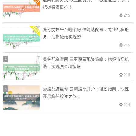
把握投资良机！
216
账号交易平台哪个好 信能达配资：专业配资服
务，助您轻松实现资
216
4
美林配资官网 三亚股票配资策略：把握市场机
遇，实现资金增值最
216
5
炒股配资巨亏 云南股票开户：轻松指南，快速
开启您的投资之旅！
214