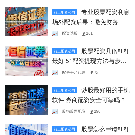
专业股票配资利息
前三配资公司
场外配资后果：避免财务风
险，增强风险意识
配资选股
161
股票配资几倍杠杆
前三配资公司
最好 51配资提现方法与步骤
详解
配资平台代理
73
炒股最好用的手机
前三配资公司
软件 券商配资安全可靠吗？
股指股票配资
190
股票怎么申请杠杆
前三配资公司