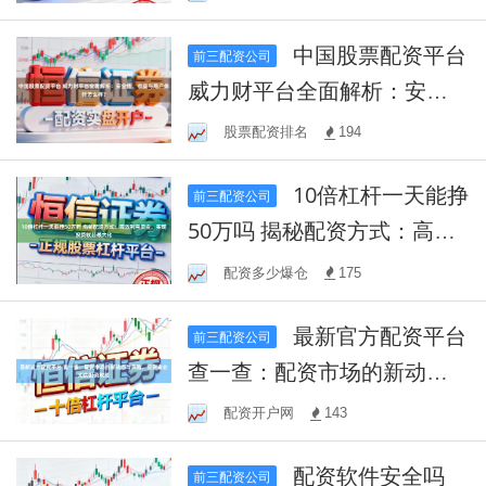
中国股票配资平台
前三配资公司
威力财平台全面解析：安全
性、收益与用户体验怎么
股票配资排名
194
样？
10倍杠杆一天能挣
前三配资公司
50万吗 揭秘配资方式：高效
利用资金，实现投资收益最
配资多少爆仓
175
大化
最新官方配资平台
前三配资公司
查一查：配资市场的新动态
与风险，投资者必知的配资
配资开户网
143
攻略
配资软件安全吗
前三配资公司