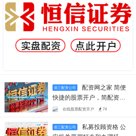
配资网之家 简便
前三配资公司
快捷的股票开户，简配资，
助您轻松入市
在线股票配资开户
74
私募投顾资格 公
前三配资公司