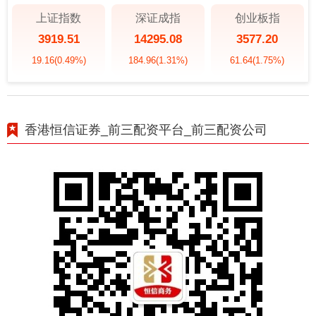
上证指数
深证成指
创业板指
3919.51
14295.08
3577.20
19.16
(0.49%)
184.96
(1.31%)
61.64
(1.75%)
香港恒信证券_前三配资平台_前三配资公司