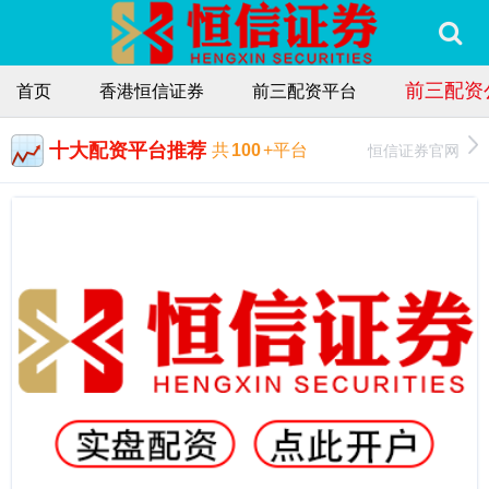
前三配资
首页
香港恒信证券
前三配资平台
十大配资平台推荐
恒信证券官网
共
100
+平台