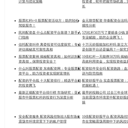
计算与优化策略
投资者，蛇年把握市场机遇，
长
股票杠杆t+0 股票配资活动方：助您轻松
金元期货配资 华泰配资合法
驾驭股市！
规性分析
民间配资盘 什么点配资平台靠谱？新手入
5万杠杆50万亏了要赔多少钱 
门指南
专业赋能，助您企业腾飞！
信托配资叫停 离娄投资可信度探究：专业
十万元炒股能加杠杆吗 新立
评估揭秘其可靠性真相
是创新平台还是骗局？一探究
股票配资案例 揭秘配资真相：如何识别配
10倍杠杆一天能挣50万吗 揭
资真假，保障投资安全？
高效利用资金，实现投资收益
什么叫股票配资 东南配资网：专业股票配
配资软件安全吗 配资跑路：
资平台，助力投资者实现财富增长
训与防范指南
配资的平仓线 十大配资排行：精选平台助
配资炒股平台 实盘股票配资
您投资腾飞
把握机遇！
最新正规配资平台排行榜 市场研究：亚太
最早的投顾公司 过去三年全
股市中股票杠杆的投资行为深度分析
当前震荡市环境里中配资炒股
操
安全配资服务 配资风险控制在A股市场在
10倍配资炒股平台 配资风险
震荡市环境背景下下的账户管理
市在宽幅震荡周期中下的风控