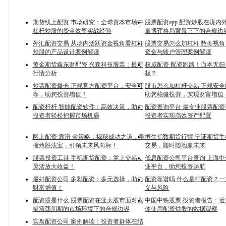
期货线上配资 市场研究：全球资本市场中
股票配资app 配资炒股在境内
杠杆炒股的资金效率实战经验
量博弈格局背景下下的合规边
外汇配资交易 从场内活跃资金视角看杠杆
股票交易怎么加杠杆 数据视
炒股的产品设计案例解读
资金与账户管理案例解读
黄金期货鑫东财配资 兴森科技股票：最新
权威配资 配资跑路！血本无
行情分析
权？
炒票配资爆仓 正规官方配资平台：安全可
股市怎么加杠杆交易 正规安
靠，助您投资增值！
助您稳健投资，实现财富增值
配资杆杆 智能配资软件：高效决策，助力
配资查询平台 最专业股票配
投资者轻松把握市场机遇
投资者实现高效资产配置
网上配资 靠谱 金策略：揭秘成功之道，掌
恒生指数期货行情 宁证期货
握致胜法宝，引领未来风向标！
交易，随时随地赢未来
股票投资工具 手机期货配资：掌上交易，
低息配资公司平台查询 上海
灵活放大收益！
业平台，助您投资起航
最好配资公司 多彩配资：多元选择，助力
配资靠谱吗 什么是打配资？
财富增值！
义与风险
配资股是什么 股票配资在亚太股市面对宽
中国中铁股票 投资者报告：
幅震荡周期的市场环境下的合规边界
体使用配资炒股的数据观察
实盘配资公司 案例解读：投资者群体在结