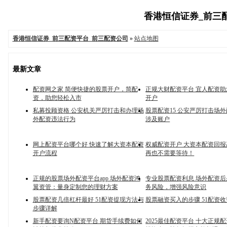
香港恒信证券_前三配资
香港恒信证券_前三配资平台_前三配资公司
»
站点地图
最新文章
配资网之家 简便快捷的股票开户，简配
正规大财配资平台 宜人配资
资，助您轻松入市
开户
私募投顾资格 公安机关严厉打击和办理场
股票配资15 公安严厉打击场
外配资违法行为
涉及账户
网上配资平台哪个好 快速了解大资本配资
权威配资开户 大资本配资回
开户流程
再也不需要等待！
正规的股票场外配资平台app 场外配资鸿
专业股票配资利息 场外配资
翼资管：量身定制您的理财方案
务风险，增强风险意识
股票配资几倍杠杆最好 51配资提现方法与
股票融资买入的步骤 51配资
步骤详解
新手配资要询N配资平台 期货手续费如何
2025最佳配资平台 十大正规