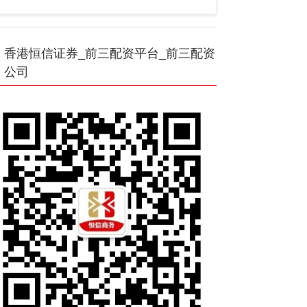
香港恒信证券_前三配资平台_前三配资
公司