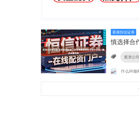
香港恒信证券
慎选择合
配资公
什么叫做