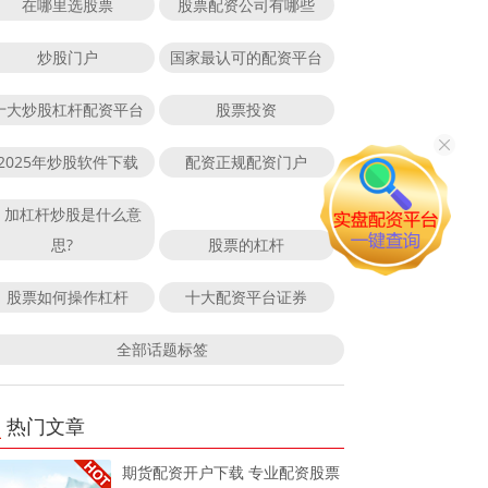
在哪里选股票
股票配资公司有哪些
炒股门户
国家最认可的配资平台
十大炒股杠杆配资平台
股票投资
2025年炒股软件下载
配资正规配资门户
加杠杆炒股是什么意
思?
股票的杠杆
股票如何操作杠杆
十大配资平台证券
全部话题标签
热门文章
期货配资开户下载 专业配资股票